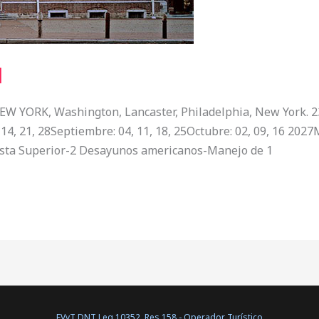
H
 YORK, Washington, Lancaster, Philadelphia, New York. 23
07, 14, 21, 28Septiembre: 04, 11, 18, 25Octubre: 02, 09, 16 2
ta Superior-2 Desayunos americanos-Manejo de 1
EVyT DNT Leg.10352, Res.158 - Operador Turístico