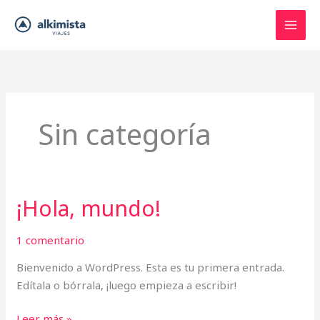
Ir
al
contenido
Sin categoría
¡Hola, mundo!
¡Hola,
mundo!
1 comentario
Bienvenido a WordPress. Esta es tu primera entrada.
Edítala o bórrala, ¡luego empieza a escribir!
Leer más »